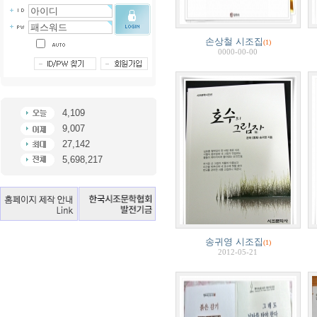
손상철 시조집
(1)
0000-00-00
4,109
9,007
27,142
5,698,217
송귀영 시조집
(1)
2012-05-21