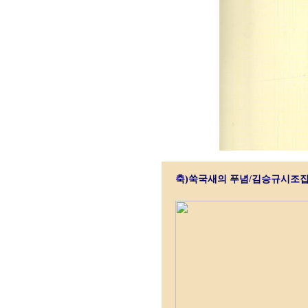
축)쑥국새의 푸념/김승규시조