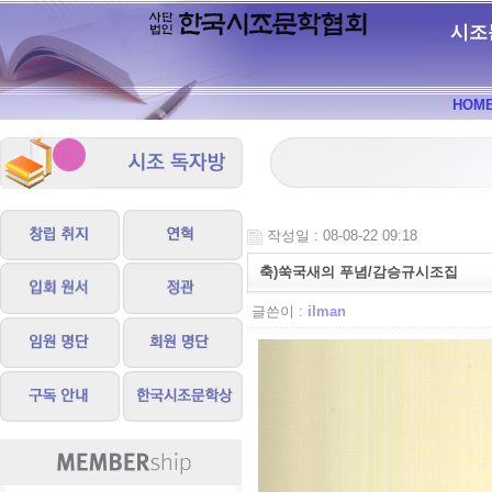
시조
HOM
작성일 : 08-08-22 09:18
축)쑥국새의 푸념/감승규시조집
글쓴이 :
ilman