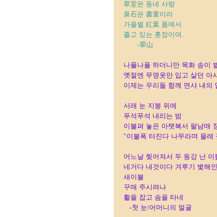
草堂은 동네 사랑
泉石은 書童이라
가을볕 紅葉 품에서
졸고 있는 훈장이여.
-翠山
나풀나풀 하더니만 목화 송이 
옛절엔 무명옷만 입고 살던 아
이제는 우리들 함께 면샤 내의 
서래 눈 지붕 위에
푸석푸석 내리는 밤
이불펴 놓은 아랫복서 팔남매 
"이불폭 터진다 나무라며 물레 
어느날 찢어져서 두 동강 난 이
네거다 내것이다 겨루기 볓해
새이불
꾸매 주시려나
활을 잡고 솜을 타네
-첫 눈/어머니의 얼굴