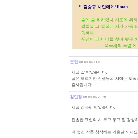
*. 김승규 시인에게/ ilman
술에 술 취하였나 시조에 취하
껄껄껄 그 얼굴에 시가 가득 
쑥국새
푸념이 되어 나를 찾아 왔구려
-'쑥국새의 푸념'에 
문현
08-09-06 11:01
시집 잘 받았습니다.
잘은 모르지만 선생님의 시에는 토속적
감사합니다.
김민정
08-09-06 23:28
시집 감사히 받았습니다.
진솔한 표현의 시 두고 두고 잘 감상
더 멋진 작품 창작하는 가을날 되세요