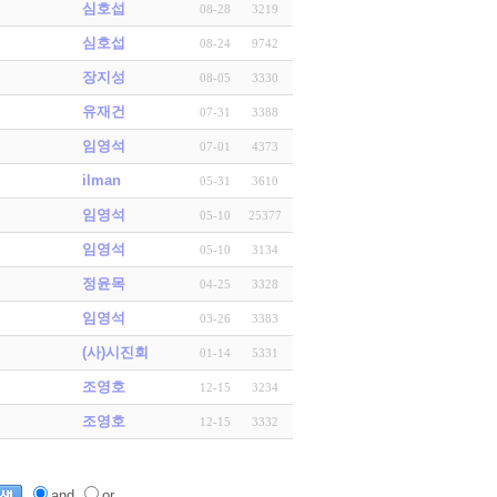
심호섭
08-28
3219
심호섭
08-24
9742
장지성
08-05
3330
유재건
07-31
3388
임영석
07-01
4373
ilman
05-31
3610
임영석
05-10
25377
임영석
05-10
3134
정윤목
04-25
3328
임영석
03-26
3383
(사)시진회
01-14
5331
조영호
12-15
3234
조영호
12-15
3332
and
or