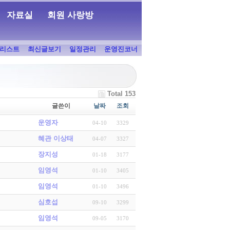
자료실
회원 사랑방
리스트
최신글보기
일정관리
운영진코너
Total 153
글쓴이
날짜
조회
운영자
04-10
3329
혜관 이상태
04-07
3327
장지성
01-18
3177
임영석
01-10
3405
임영석
01-10
3496
심호섭
09-10
3299
임영석
09-05
3170