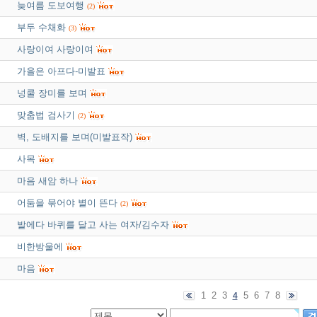
늦여름 도보여행
(2)
부두 수채화
(3)
사랑이여 사랑이여
가을은 아프다-미발표
넝쿨 장미를 보며
맞춤법 검사기
(2)
벽, 도배지를 보며(미발표작)
사목
마음 새암 하나
어둠을 묶어야 별이 뜬다
(2)
발에다 바퀴를 달고 사는 여자/김수자
비한방울에
마음
1
2
3
5
6
7
8
4