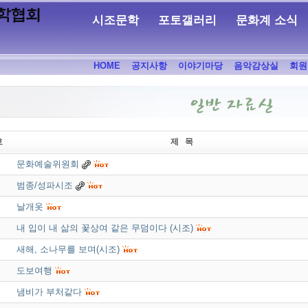
시조문학
포토갤러리
문화계 소식
HOME
공지사항
이야기마당
음악감상실
회원
호
제 목
문화예술위원회
범종/성파시조
날개옷
내 입이 내 삶의 꽃상여 같은 무덤이다 (시조)
새해, 소나무를 보며(시조)
도보여행
냄비가 부처같다