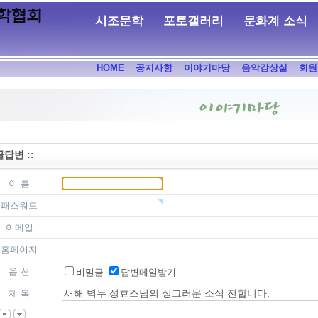
시조문학
포토갤러리
문화계 소식
HOME
공지사항
이야기마당
음악감상실
회원
 글답변 ::
이 름
패스워드
이메일
홈페이지
옵 션
비밀글
답변메일받기
제 목