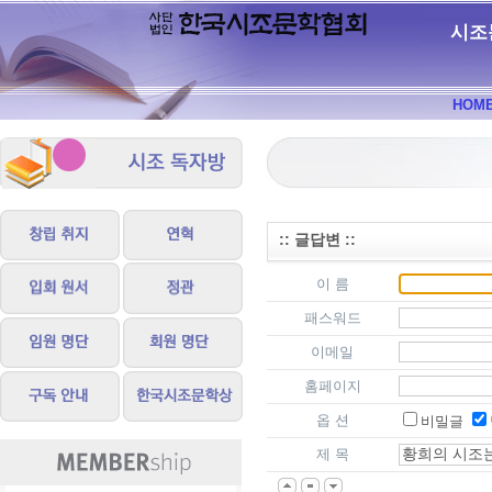
시조
HOM
:: 글답변 ::
이 름
패스워드
이메일
홈페이지
옵 션
비밀글
제 목