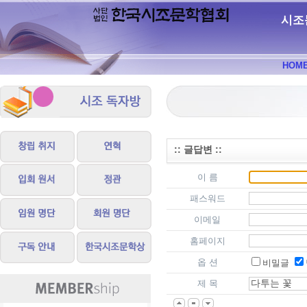
시조
HOM
:: 글답변 ::
이 름
패스워드
이메일
홈페이지
옵 션
비밀글
제 목