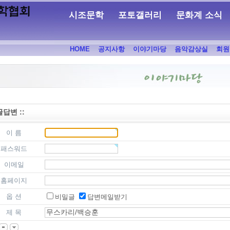
시조문학
포토갤러리
문화계 소식
HOME
공지사항
이야기마당
음악감상실
회원
 글답변 ::
이 름
패스워드
이메일
홈페이지
옵 션
비밀글
답변메일받기
제 목