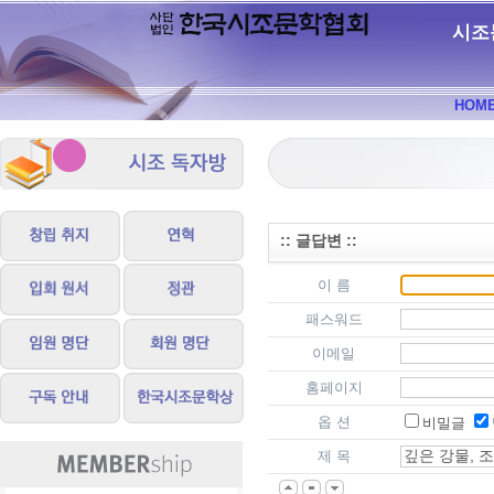
시조
HOM
:: 글답변 ::
이 름
패스워드
이메일
홈페이지
옵 션
비밀글
제 목