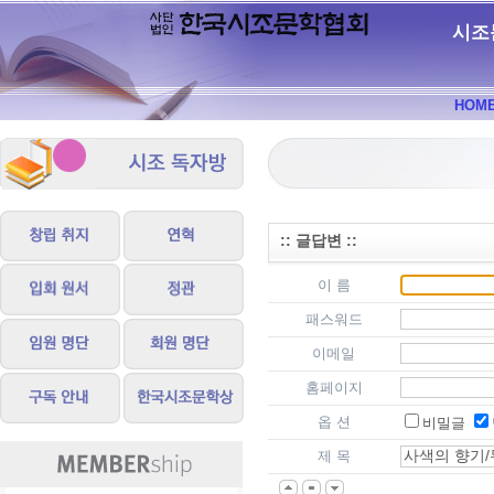
시조
HOM
:: 글답변 ::
이 름
패스워드
이메일
홈페이지
옵 션
비밀글
제 목