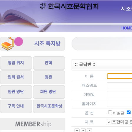
시조
HOM
:: 글답변 ::
이 름
패스워드
이메일
홈페이지
옵 션
비밀글
제 목