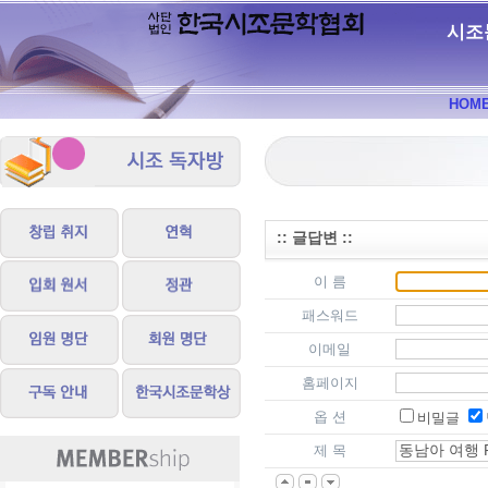
시조
HOM
:: 글답변 ::
이 름
패스워드
이메일
홈페이지
옵 션
비밀글
제 목