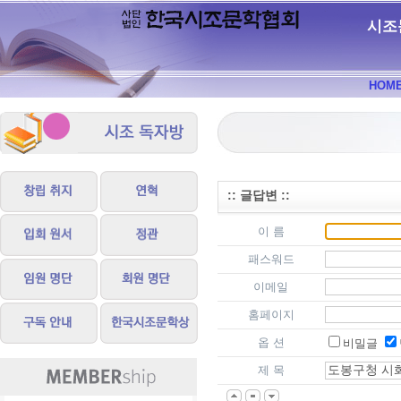
시조
HOM
:: 글답변 ::
이 름
패스워드
이메일
홈페이지
옵 션
비밀글
제 목