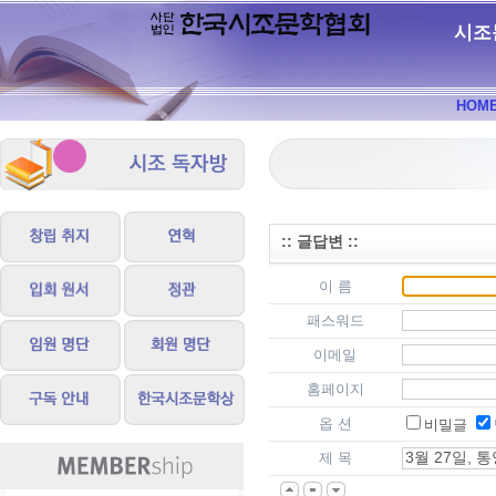
시조
HOM
:: 글답변 ::
이 름
패스워드
이메일
홈페이지
옵 션
비밀글
제 목