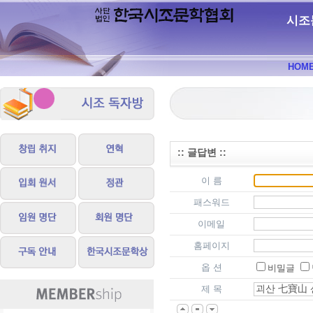
시조
HOM
:: 글답변 ::
이 름
패스워드
이메일
홈페이지
옵 션
비밀글
제 목