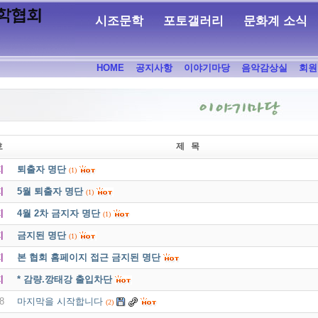
시조문학
포토갤러리
문화계 소식
HOME
공지사항
이야기마당
음악감상실
회원
호
제 목
지
퇴출자 명단
(1)
지
5월 퇴출자 명단
(1)
지
4월 2차 금지자 명단
(1)
지
금지된 명단
(1)
지
본 협회 홈페이지 접근 금지된 명단
지
* 감량.깡태강 출입차단
8
마지막을 시작합니다
(2)