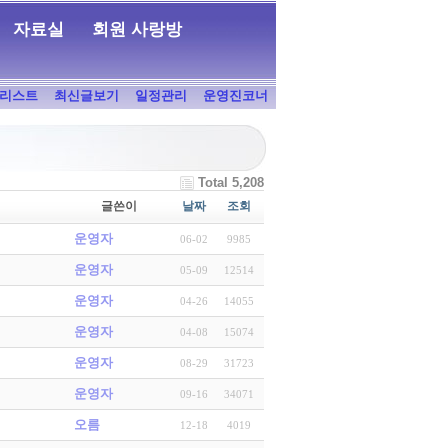
자료실
회원 사랑방
리스트
최신글보기
일정관리
운영진코너
Total 5,208
글쓴이
날짜
조회
운영자
06-02
9985
운영자
05-09
12514
운영자
04-26
14055
운영자
04-08
15074
운영자
08-29
31723
운영자
09-16
34071
오름
12-18
4019