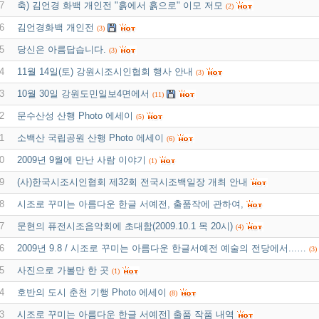
7
축) 김언경 화백 개인전 "흙에서 흙으로" 이모 저모
(2)
6
김언경화백 개인전
(3)
5
당신은 아름답습니다.
(3)
4
11월 14일(토) 강원시조시인협회 행사 안내
(3)
3
10월 30일 강원도민일보4면에서
(11)
2
문수산성 산행 Photo 에세이
(5)
1
소백산 국립공원 산행 Photo 에세이
(6)
0
2009년 9월에 만난 사람 이야기
(1)
9
(사)한국시조시인협회 제32회 전국시조백일장 개최 안내
8
시조로 꾸미는 아름다운 한글 서예전, 출품작에 관하여,
7
문현의 퓨전시조음악회에 초대함(2009.10.1 목 20시)
(4)
6
2009년 9.8 / 시조로 꾸미는 아름다운 한글서예전 예술의 전당에서...…
(3)
5
사진으로 가볼만 한 곳
(1)
4
호반의 도시 춘천 기행 Photo 에세이
(8)
3
시조로 꾸미는 아름다운 한글 서예전] 출품 작품 내역