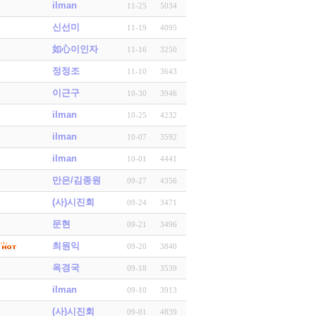
ilman
11-25
5034
신선미
11-19
4095
如心이인자
11-16
3250
정정조
11-10
3643
이근구
10-30
3946
ilman
10-25
4232
ilman
10-07
3592
ilman
10-01
4441
만은/김종원
09-27
4356
(사)시진회
09-24
3471
문현
09-21
3496
최원익
09-20
3840
옥경국
09-18
3539
ilman
09-10
3913
(사)시진회
09-01
4839