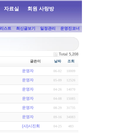
자료실
회원 사랑방
리스트
최신글보기
일정관리
운영진코너
Total 5,208
글쓴이
날짜
조회
운영자
06-02
10009
운영자
05-09
12526
운영자
04-26
14070
운영자
04-08
15085
운영자
08-29
31735
운영자
09-16
34083
(사)시진회
04-25
483