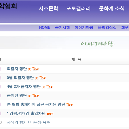
시조문학
포토갤러리
문화계 소식
HOME
공지사항
이야기마당
음악감상실
회원
호
제 목
지
퇴출자 명단
(1)
지
5월 퇴출자 명단
(1)
지
4월 2차 금지자 명단
(1)
지
금지된 명단
(1)
지
본 협회 홈페이지 접근 금지된 명단
지
* 감량.깡태강 출입차단
8
사색의 향기 / 나무와 목수