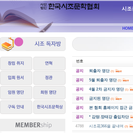
시조
HOM
번호
공지
퇴출자 명단
(1)
공지
5월 퇴출자 명단
(1)
공지
4월 2차 금지자 명단
(1)
공지
금지된 명단
(1)
공지
본 협회 홈페이지 접근 
공지
* 감량.깡태강 출입차단
4788
시조花366을 끝내며
(3)