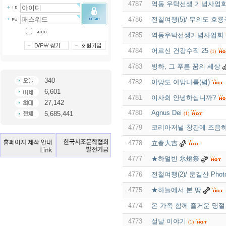
4787
역동 우탁선생 기념사업
4786
전철여행(5)/ 무의도 호룡
4785
역동우탁선생기념사업회
4784
어르신 건강수직 25
(1)
4783
빙하, 그 푸른 꿈의 세상
340
4782
야망도 야망나름(폄)
6,601
4781
이사회 안녕하십니까?
27,142
4780
Agnus Dei
5,685,441
(1)
4779
코리아저널 창간에 즈음
4778
立春大吉
4777
★하얼빈 氷燈祭
4776
전철여행(2)/ 운길산 Pho
4775
★하늘에서 본 땅
4774
온 가족 함께 즐거운 명
4773
설날 이야기
(1)