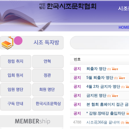
시조
HOM
번호
공지
퇴출자 명단
(1)
공지
5월 퇴출자 명단
(1)
공지
4월 2차 금지자 명단
(1)
공지
금지된 명단
(1)
공지
본 협회 홈페이지 접근 
공지
* 감량.깡태강 출입차단
4788
시조花366을 끝내며
(3)