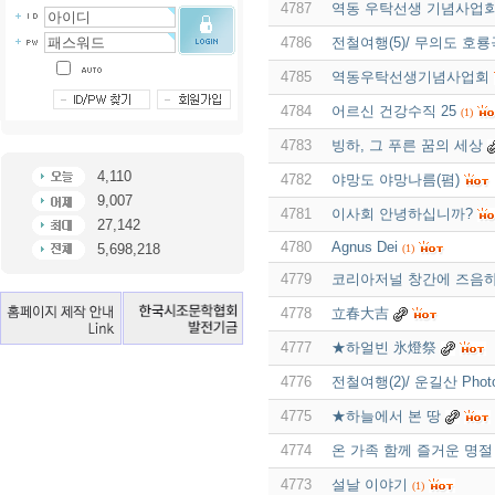
4787
역동 우탁선생 기념사업
4786
전철여행(5)/ 무의도 호룡
4785
역동우탁선생기념사업회
4784
어르신 건강수직 25
(1)
4783
빙하, 그 푸른 꿈의 세상
4,110
4782
야망도 야망나름(폄)
9,007
4781
이사회 안녕하십니까?
27,142
4780
Agnus Dei
5,698,218
(1)
4779
코리아저널 창간에 즈음
4778
立春大吉
4777
★하얼빈 氷燈祭
4776
전철여행(2)/ 운길산 Pho
4775
★하늘에서 본 땅
4774
온 가족 함께 즐거운 명
4773
설날 이야기
(1)