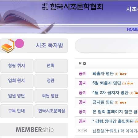
시조
HOM
번호
공지
퇴출자 명단
(1)
공지
5월 퇴출자 명단
(1)
공지
4월 2차 금지자 명단
(1)
공지
금지된 명단
(1)
공지
본 협회 홈페이지 접근 
공지
* 감량.깡태강 출입차단
5208
십장생(十長生) 학 이야기