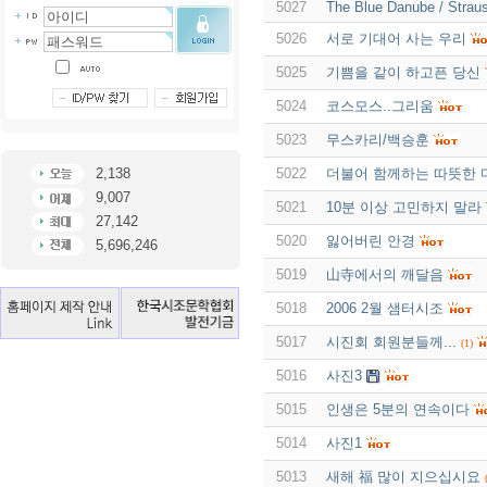
5027
The Blue Danube / Strau
5026
서로 기대어 사는 우리
5025
기쁨을 같이 하고픈 당신
5024
코스모스..그리움
5023
무스카리/백승훈
2,138
5022
더불어 함께하는 따뜻한 
9,007
5021
10분 이상 고민하지 말라
27,142
5020
잃어버린 안경
5,696,246
5019
山寺에서의 깨달음
5018
2006 2월 샘터시조
5017
시진회 회원분들께...
(1)
5016
사진3
5015
인생은 5분의 연속이다
5014
사진1
5013
새해 福 많이 지으십시요