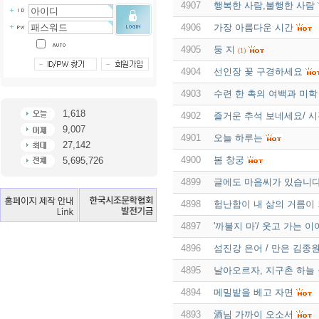
4907
행복한 사람,불행한 사람
4906
가장 아름다운 시간
4905
둥 지
(1)
4904
선인장 꽃 구경하세요
4903
수련 한 촉의 여백과 미학
1,618
4902
즐거운 추석 보네세요/ 
9,007
4901
오늘 하루는
27,142
4900
봄 창궁
5,695,726
4899
글에도 마음씨가 있습니
4898
험난함이 내 삶의 거름이
4897
'까불지 마'/ 웃고 가는 
4896
섬진강 은어 / 만은 김종
4895
날아오르자, 지구촌 하늘
4894
메밀밭을 베고 자면
4893
酒님 가까이 오소서