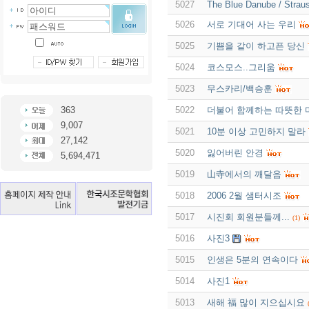
5027
The Blue Danube / Strau
5026
서로 기대어 사는 우리
5025
기쁨을 같이 하고픈 당신
5024
코스모스..그리움
5023
무스카리/백승훈
363
5022
더불어 함께하는 따뜻한 
9,007
5021
10분 이상 고민하지 말라
27,142
5020
잃어버린 안경
5,694,471
5019
山寺에서의 깨달음
5018
2006 2월 샘터시조
5017
시진회 회원분들께...
(1)
5016
사진3
5015
인생은 5분의 연속이다
5014
사진1
5013
새해 福 많이 지으십시요