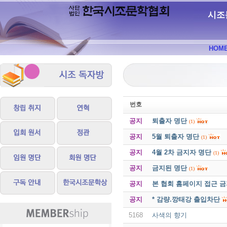
시조
HOM
번호
공지
퇴출자 명단
(1)
공지
5월 퇴출자 명단
(1)
공지
4월 2차 금지자 명단
(1)
공지
금지된 명단
(1)
공지
본 협회 홈페이지 접근 
공지
* 감량.깡태강 출입차단
5168
사색의 향기