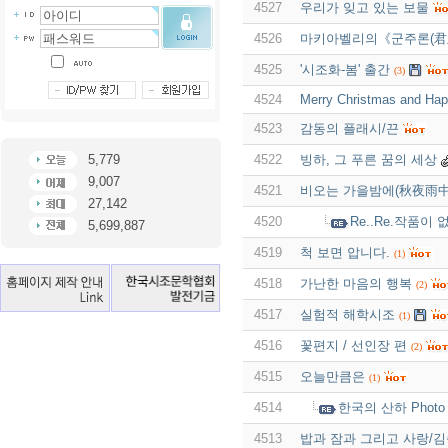
4527
우리가 잊고 있는 보물
4526
마키아벨리의《군주론(君
4525
'시조화-봄' 출간
(3)
4524
Merry Christmas and Hap
4523
감동의 플래시/끈
5,779
4522
빙하, 그 푸른 꿈의 세상
9,007
4521
비오는 가을밤에(秋夜雨中
27,142
4520
Re..Re.작품
5,699,887
4519
척 보면 압니다.
(1)
4518
가난한 마음의 행복
(2)
4517
실험적 해학시조
(1)
4516
꽃편지 / 선인장 편
(2)
4515
오늘만큼은
(1)
4514
한국의 산하 Phot
4513
밥과 잠과 그리고 사랑/