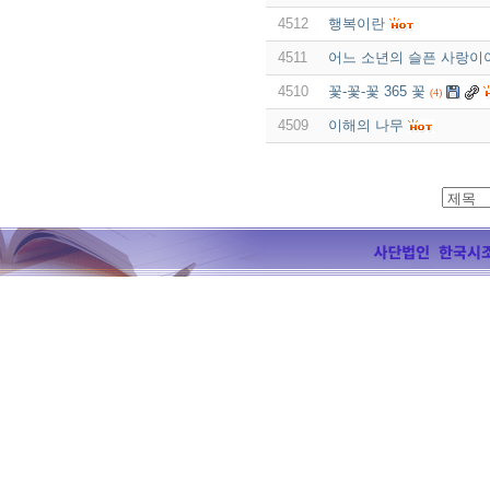
4512
행복이란
4511
어느 소년의 슬픈 사랑이
4510
꽃-꽃-꽃 365 꽃
(4)
4509
이해의 나무