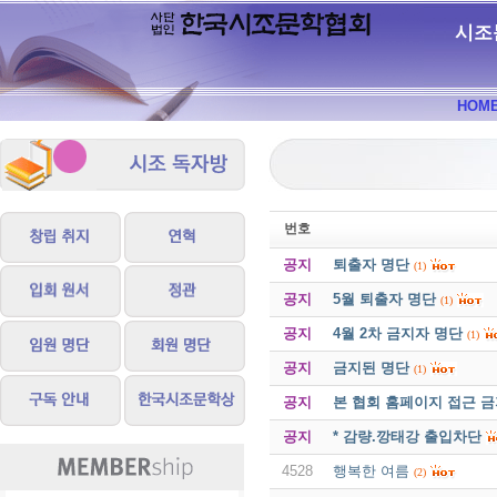
시조
HOM
번호
공지
퇴출자 명단
(1)
공지
5월 퇴출자 명단
(1)
공지
4월 2차 금지자 명단
(1)
공지
금지된 명단
(1)
공지
본 협회 홈페이지 접근 
공지
* 감량.깡태강 출입차단
4528
행복한 여름
(2)