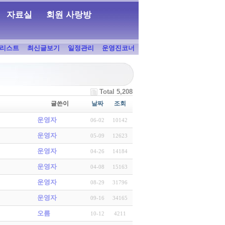
자료실
회원 사랑방
리스트
최신글보기
일정관리
운영진코너
Total 5,208
글쓴이
날짜
조회
운영자
06-02
10142
운영자
05-09
12623
운영자
04-26
14184
운영자
04-08
15163
운영자
08-29
31796
운영자
09-16
34165
오름
10-12
4211