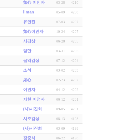
如心 이인자
03-28
4210
ilman
05-09
4208
유안진
07-03
4207
如心이인자
10-24
4207
시감상
06-28
4205
일만
03-31
4205
음악감상
07-12
4204
소석
03-02
4203
如心
02-23
4202
이인자
04-12
4202
자헌 이정자
06-12
4201
(사)시진회
09-05
4201
시조감상
08-13
4198
(사)시진회
03-09
4198
장중식
06-22
4198