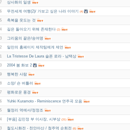
7
상사화의 일생
6
무전세계 여행(2)/ 가보고 싶은 나라 이야기
(4)
5
축복을 웃도는 것
4
길은 돌아오기 위해 존재한다
(2)
3
그리움의 끝은/송여명
2
일만의 홈페이지 제작팀에게 제언
1
La Tristesse De Laura 슬픈 로라 - 남택상
0
2004 봄 화보 2
9
행복한 사람
8
소망/ 숀 버틀러
7
평화로운 풍경
6
Yuhki Kuramoto - Reminiscence 연주곡 모음
5
월정리 역에서/정정조
4
[부음] 김민정 부 이사장, 시부상
(31)
3
철도시화전 - 천안아산 / 청주역 순회전
(6)