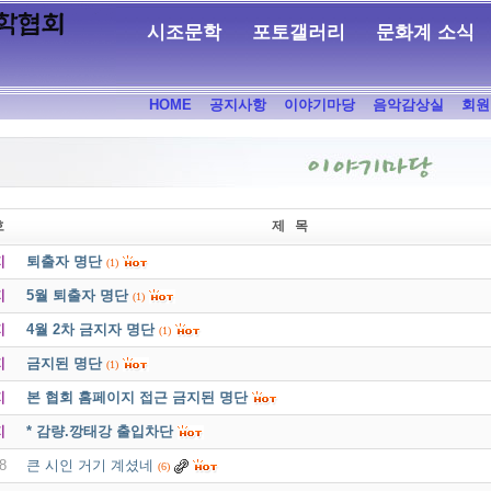
시조문학
포토갤러리
문화계 소식
HOME
공지사항
이야기마당
음악감상실
회원
호
제 목
지
퇴출자 명단
(1)
지
5월 퇴출자 명단
(1)
지
4월 2차 금지자 명단
(1)
지
금지된 명단
(1)
지
본 협회 홈페이지 접근 금지된 명단
지
* 감량.깡태강 출입차단
8
큰 시인 거기 계셨네
(6)