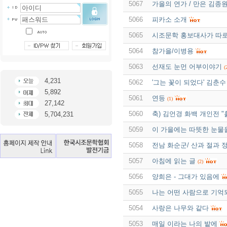
5067
가을의 연가 / 만은 김종
5066
피카소 소개
5065
시조문학 홍보대사가 따로
5064
참가을/이병용
5063
선재도 눈먼 어부이야기
(
4,231
5062
'그는 꽃이 되었다' 김춘수
5,892
5061
연등
(1)
27,142
5060
축) 김언경 화백 개인전 
5,704,231
5059
이 가을에는 따뜻한 눈물
5058
전남 화순군/ 산과 절과 
5057
아침에 읽는 글
(2)
5056
양희은 - 그대가 있음에
5055
나는 어떤 사람으로 기억
5054
사랑은 나무와 같다
5053
매일 이라는 나의 밭에