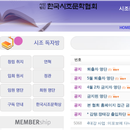
시조
HOM
번호
공지
퇴출자 명단
(1)
공지
5월 퇴출자 명단
(1)
공지
4월 2차 금지자 명단
(1)
공지
금지된 명단
(1)
공지
본 협회 홈페이지 접근 
공지
* 감량.깡태강 출입차단
5068
4대강 사업 :이포보에 다