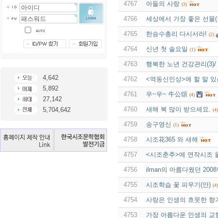
4767
아들의 사랑
(3)
4766
세상에서 가장 좋은 선물(
4765
한승수총리 다시서라!
(2)
4764
신년 첫 술요일
(1)
4763
행복한 노년 건강관리(3)/
4,642
4762
<역동신인상>에 할 말 있
5,892
4761
우~우~ 牛公頌
(4)
27,142
4760
새해 복 많이 받으세요.
5,704,642
(4)
4759
송구영신
(1)
4758
시조花365 와 새해
4757
<시조춘추>에 연작시조 올렸
4756
ilman의 아름다웠던 200
4755
시조학습 꽃 피우기(안)
(4)
4754
사랑은 인생의 흐뭇한 향
4753
가장 아름다운 인생의 교