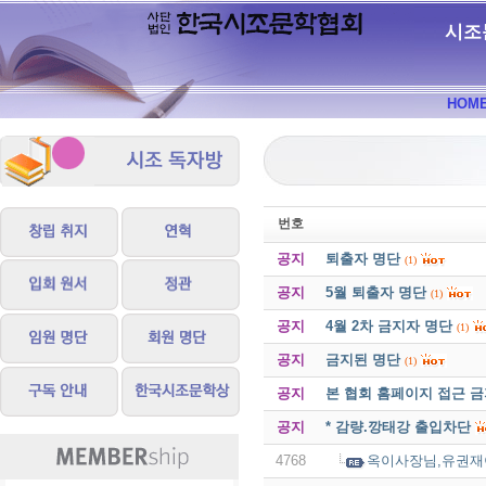
시조
HOM
번호
공지
퇴출자 명단
(1)
공지
5월 퇴출자 명단
(1)
공지
4월 2차 금지자 명단
(1)
공지
금지된 명단
(1)
공지
본 협회 홈페이지 접근 
공지
* 감량.깡태강 출입차단
4768
옥이사장님,유권재