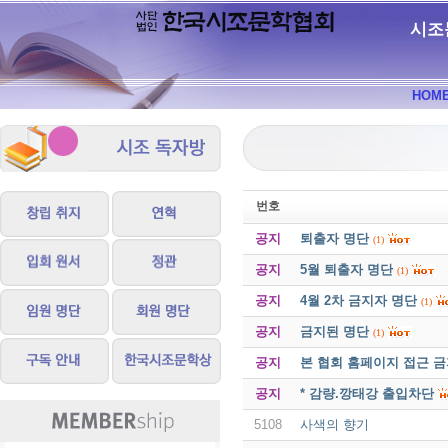
시조
HOM
번호
공지
퇴출자 명단
(1)
공지
5월 퇴출자 명단
(1)
공지
4월 2차 금지자 명단
(1)
공지
금지된 명단
(1)
공지
본 협회 홈페이지 접근 
공지
* 감량.깡태강 출입차단
5108
사색의 향기