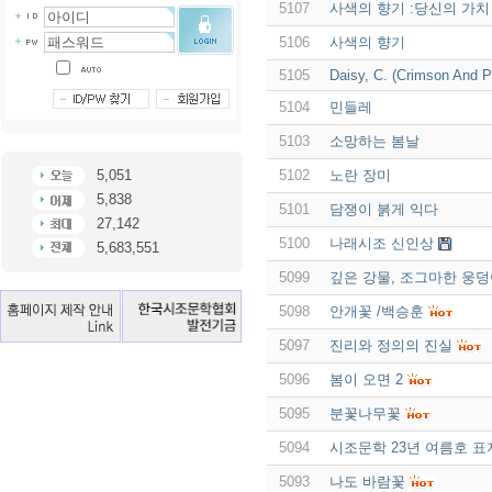
5107
사색의 향기 :당신의 가치
5106
사색의 향기
5105
Daisy, C. (Crimson And P
5104
민들레
5103
소망하는 봄날
5,051
5102
노란 장미
5,838
5101
담쟁이 붉게 익다
27,142
5100
나래시조 신인상
5,683,551
5099
깊은 강물, 조그마한 웅
5098
안개꽃 /백승훈
5097
진리와 정의의 진실
5096
봄이 오면 2
5095
분꽃나무꽃
5094
시조문학 23년 여름호 표
5093
나도 바람꽃