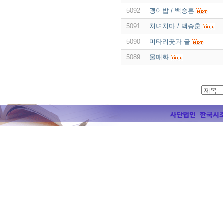
5092
괭이밥 / 백승훈
5091
처녀치마 / 백승훈
5090
미타리꽃과 글
5089
물매화