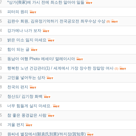
7
*상가(喪家)에 가시 전에 최소한 알아야 일들
6
피터의 원리
5
김완수 회원, 김유정기억하기 전국공모전 최우수상 수상
(8)
4
강가에나 나가 보자
3
밝은 미소 잃지 마세요
2
힘이 되는 글
1
동남아 여행 Photo 에세이/ 말레이시아
0
행복한 노년 건강관리(1) / 세계에서 가장 장수한 장칼망 여사
(1)
9
고민을 넣어두는 상자
8
천국의 편지
7
청산도/ 김기창 화백
6
너무 힘들게 살지 마세요.
5
참 좋은 풍경같은 사람
4
겨울 편지
3
원씨네 별장에서(願袁氏別業)/하지장(賀知章)