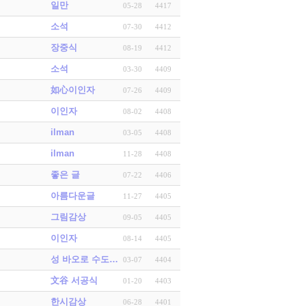
일만
05-28
4417
소석
07-30
4412
장중식
08-19
4412
소석
03-30
4409
如心이인자
07-26
4409
이인자
08-02
4408
ilman
03-05
4408
ilman
11-28
4408
좋은 글
07-22
4406
아름다운글
11-27
4405
그림감상
09-05
4405
이인자
08-14
4405
성 바오로 수도…
03-07
4404
文谷 서공식
01-20
4403
한시감상
06-28
4401