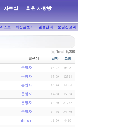
자료실
회원 사랑방
리스트
최신글보기
일정관리
운영진코너
Total 5,208
글쓴이
날짜
조회
운영자
06-02
9998
운영자
05-09
12524
운영자
04-26
14064
운영자
04-08
15080
운영자
08-29
31732
운영자
09-16
34080
ilman
11-30
4418