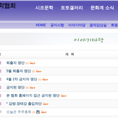
시조문학
포토갤러리
문화계 소식
HOME
공지사항
이야기마당
음악감상실
회원
호
제 목
지
퇴출자 명단
(1)
지
5월 퇴출자 명단
(1)
지
4월 2차 금지자 명단
(1)
지
금지된 명단
(1)
지
본 협회 홈페이지 접근 금지된 명단
지
* 감량.깡태강 출입차단
8
오늘은 주주총회
(1)