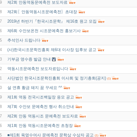
9
제2회 안동역동문예축전 보도자료
8
제2회〖안동역동시조문예축전〗초대장
7
2019년 하반기『한국시조문학』 제16호 원고 모집
6
제6회 수안보온천 시조문예축전 홍보기사
5
추석인사 드립니다
4
(사)한국시조문학진흥회 제6대 이사장 입후보 공고
3
기부금 영수증 발급 안내
2
역동시조문예축전 보도자료입니다
1
사단법인 한국시조문학진흥회 이사회 및 정기총회(공지)
(1)
0
설 연휴 황금 돼지 꿈 꾸세요 ^^
9
제1회 역동 전국시조백일장 응모 공고
8
제7회 수안보 문예축전 행사 취소안내
7
제2회 안동 역동시조 문예축전 보도자료
6
제1회 안동 역동시조문예축전 초청장
5
■제1회 육영수여사 문예축전 문학상 수상자 공고
(1)