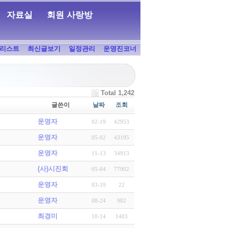
자료실
회원 사랑방
리스트
최신글보기
일정관리
운영진코너
Total 1,242
글쓴이
날짜
조회
운영자
02-19
42953
운영자
05-02
43195
운영자
11-13
34913
(사)시진회
05-04
77902
운영자
03-19
22
운영자
08-24
982
최경미
10-14
1403