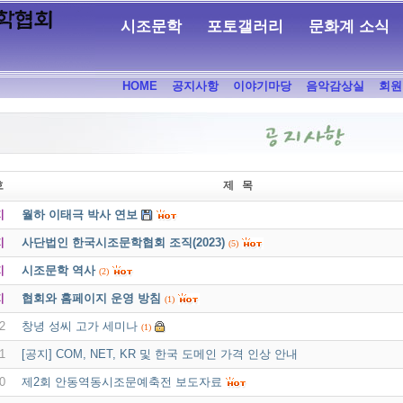
시조문학
포토갤러리
문화계 소식
HOME
공지사항
이야기마당
음악감상실
회원
호
제 목
지
월하 이태극 박사 연보
지
사단법인 한국시조문학협회 조직(2023)
(5)
지
시조문학 역사
(2)
지
협회와 홈페이지 운영 방침
(1)
2
창녕 성씨 고가 세미나
(1)
1
[공지] COM, NET, KR 및 한국 도메인 가격 인상 안내
0
제2회 안동역동시조문예축전 보도자료