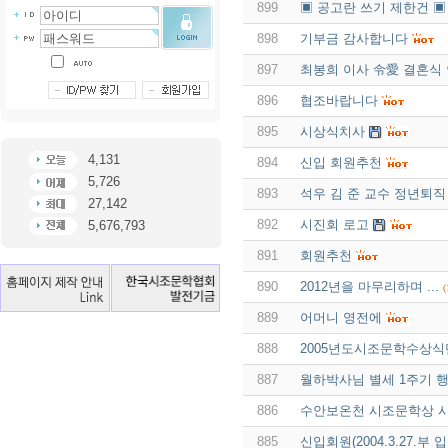
899
▣ 공고란 쓰기 제한건 ▣
898
기부금 감사합니다
897
최봉희 이사 令愛 결혼식
896
협조바랍니다
895
시상식치사
4,131
894
신입 회원추천
5,726
893
석우 김 준 교수 정년퇴직
27,142
892
시진회 로고
5,676,793
891
회원추천
890
2012년을 마무리하며 ...
(
889
어머니 영전에
888
2005년도시조문학수상
887
월하박사님 별세 1주기 
886
수안보온천 시조문학상 시
885
신입회원(2004.3.27.부 입