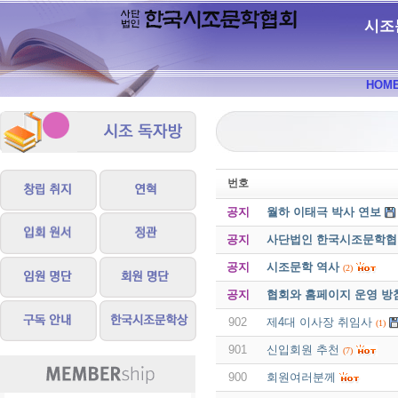
시조
HOM
번호
공지
월하 이태극 박사 연보
공지
사단법인 한국시조문학협회 
공지
시조문학 역사
(2)
공지
협회와 홈페이지 운영 방
902
제4대 이사장 취임사
(1)
901
신입회원 추천
(7)
900
회원여러분께