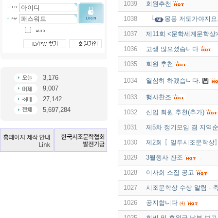
1039
회원추천
1038
몽몽 저도가야지요.
1037
제11회 <문학세계문학상>
1036
고생 많으셨습니다
1035
회원 추천
3,176
1034
열심히 하겠습니다.
9,007
1033
행사찬조
27,142
5,697,284
1032
신입 회원 추천(추가)
1031
제5차 정기모임 겸 지역
1030
제2회 〖일두시조문학상
1029
3월행사 찬조
1028
이사회 소집 공고
1027
시조문학상 수상 알림 -
1026
공지합니다
(4)
1025
회비 및 후원금 납부 보고