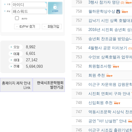
759
3행사 참가자 명단
(2)
758
월하문학상수상
757
김낙기 시인 상록 호텔대
756
2016년 시진회 송년회 성
755
송년회 찬조금을 받았습니
8,992
754
4월행사 공문 미리보기
(1)
6,601
753
수안보 상록호텔과 업무제휴
27,142
752
회원협조사항
5,694,093
751
회원 추천
750
이근구 자문위원 강원문
749
시진회 연회비 구좌 안내
748
신입회원 추천
747
역동시조문학 시상식 찬
746
공연 "아! 난설헌" 안내
745
이근구 시조집 출판기념