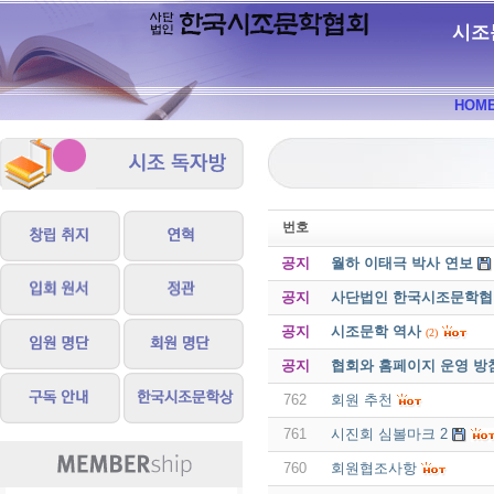
시조
HOM
번호
공지
월하 이태극 박사 연보
공지
사단법인 한국시조문학협회 
공지
시조문학 역사
(2)
공지
협회와 홈페이지 운영 방
762
회원 추천
761
시진회 심볼마크 2
760
회원협조사항