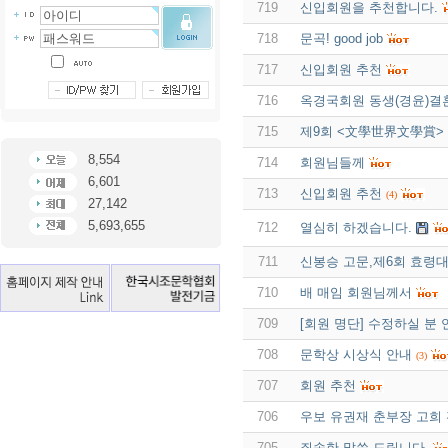
719
신입회원을 추천합니다.
718
문곡! good job
717
신입회원 추천
716
옥경국회원 동생(경윤)결
715
제9회 <文學世界文學賞> 
8,554
714
회원님들께
6,601
713
신입회원 추천
(4)
27,142
5,693,655
712
열심히 하겠습니다.
711
신봉승 고문,제6회 효령
710
배 매임 회원님께서
709
[회원 명단] 수정하실 분 
708
문학상 시상식 안내
(3)
707
회원 추천
706
우보 유권재 춘부장 고희
705
죄송한 말씀 드립니다.