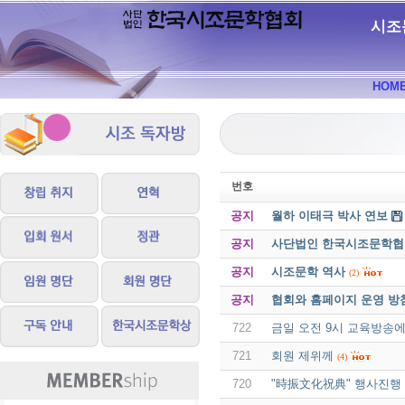
시조
HOM
번호
공지
월하 이태극 박사 연보
공지
사단법인 한국시조문학협회 
공지
시조문학 역사
(2)
공지
협회와 홈페이지 운영 방
722
금일 오전 9시 교육방송
721
회원 제위께
(4)
720
"時振文化祝典" 행사진행