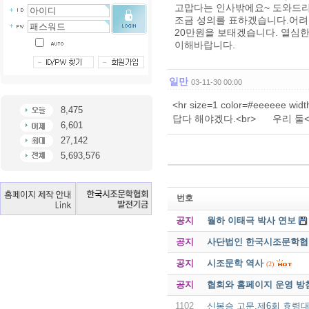
고맙다는 인사밖에요~ 도와드리지
조금 성의를 표하겠습니다.어려
20만원을 보태겠습니다. 열심
이해바랍니다.
일만
03-11-30 00:00
<hr size=1 color=#eeee
8,475
답다 해야겠다.<br> 우리 둘<br
6,601
27,142
5,693,576
번호
공지
월하 이태극 박사 연보
공지
사단법인 한국시조문학협회 
공지
시조문학 역사
(2)
공지
협회와 홈페이지 운영 방
1102
신봉승 고문,제6회 효령