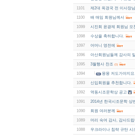
1101
제2대 옥경국 전 이사장
1100
배 매임 회원님께서
1099
시진회 윤광제 회원님 모
1098
수상을 축하합니다.
1097
어머니 영전에
1096
아산회원님들께 감사의 말
1095
3월행사 찬조
(1)
1094
몽몽 저도가야지요.
1093
신입회원을 추천합니다.
1092
역동시조문학상 공고
1091
2014년 한국시조문학 상
1090
회원 여러분께
1089
머리 숙여 감사, 감사드
1088
우크라이나 침략 규탄 