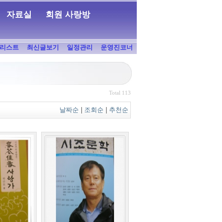
자료실
회원 사랑방
리스트
최신글보기
일정관리
운영진코너
Total 113
날짜순
|
조회순
|
추천순