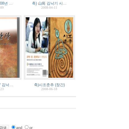
08년 …
축) 山崗 김낙기 시…
-09
2008-04-11
/ 김낙…
축)시조춘추 (창간)
-23
2008-06-18
and
or