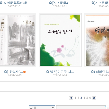
축 씨얼문학33선집/…
축)'시조문학&…
축)시조문학 
2007-12-31
2007-12-01
2008-03
축) 우숙자 '…
축 발간)이근구 시…
축) 삼라만상
(1)
2008-04-19
2008-05-06
2008-05
1
2
3
4
5
6