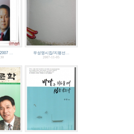
007 …
우성영시집/지평선…
-30
2007-11-05