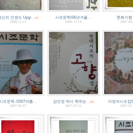
당신의 인생도 Upgr…
시조문학/06년겨울…
'춘화가향
(1)
2006-12-12
2006-12-14
2007-04
시조문학 /2007여름…
김민정 박사 학위논…
이정자시조집5
(3)
2007-06-07
2007-07-21
2007-07