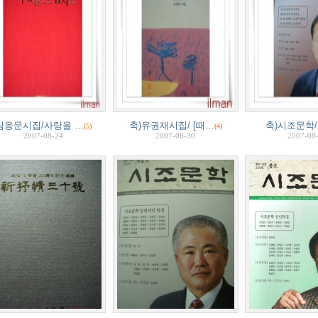
심응문시집/사랑을 …
축)유권재시집/ [때…
축)시조문학/2
(5)
(4)
2007-08-24
2007-08-30
2007-08