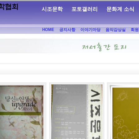
시조문학
포토갤러리
문화계 소식
HOME
공지사항
이야기마당
음악감상실
회원