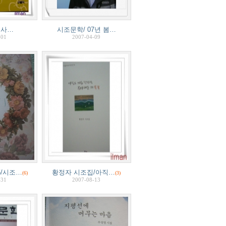
 사…
시조문학/ 07년 봄…
-01
2007-04-09
/시조…
황정자 시조집/아직…
(6)
(3)
-31
2007-08-13