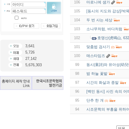
106
마로니에 샘가
105
[동시의 지도와 감상]/박
104
두 번 사는 세상
103
소나무처럼, 바다처럼
102
호명산(虎鳴山, 632
3,641
101
맞춤법 검사기
(2)
5,726
100
매스타임즈
27,142
99
동시(童詩)와 유아성(幼兒
5,676,303
98
밤 하늘 꽃밭
97
시간의 화살과 종말
96
[백민 동시] 사진 속의 어
95
단추 한 개
(1)
94
시조문학의 부흥을 위하