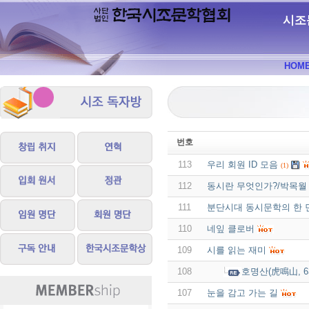
시조
HOM
번호
113
우리 회원 ID 모음
(1)
112
동시란 무엇인가?/박목월
111
분단시대 동시문학의 한 면모
110
네잎 클로버
109
시를 읽는 재미
108
호명산(虎鳴山, 63
107
눈을 감고 가는 길