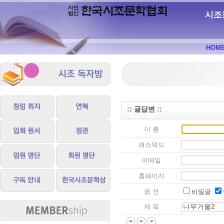
시조
HOM
:: 글답변 ::
이 름
패스워드
이메일
홈페이지
옵 션
비밀글
제 목