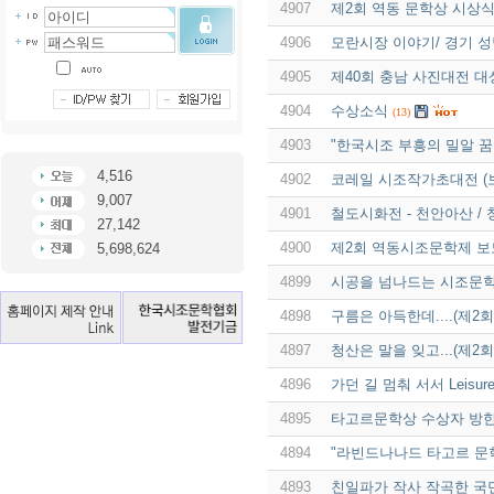
4907
제2회 역동 문학상 시상
4906
모란시장 이야기/ 경기 성
4905
제40회 충남 사진대전 대
4904
수상소식
(13)
4903
"한국시조 부흥의 밀알 꿈
4,516
4902
코레일 시조작가초대전 (
9,007
4901
철도시화전 - 천안아산 /
27,142
4900
제2회 역동시조문학제 보도
5,698,624
4899
시공을 넘나드는 시조문학
4898
구름은 아득한데....(제2
4897
청산은 말을 잊고...(제2
4896
가던 길 멈춰 서서 Leisur
4895
타고르문학상 수상자 방한
4894
"라빈드나나드 타고르 문
4893
친일파가 작사 작곡한 국민