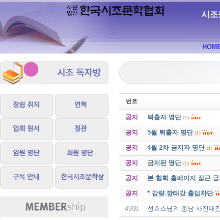
시조
HOM
번호
공지
퇴출자 명단
(1)
공지
5월 퇴출자 명단
(1)
공지
4월 2차 금지자 명단
(1)
공지
금지된 명단
(1)
공지
본 협회 홈페이지 접근 
공지
* 감량.깡태강 출입차단
4908
성효스님의 충남 사진대전 대