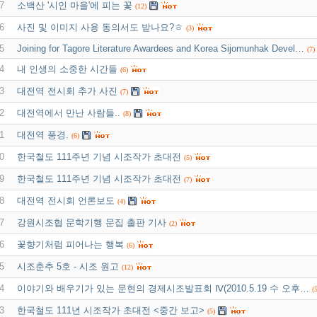
7
소백산 '시인 마을'에 피는 꽃
(12)
6
사진 및 이미지 사용 동의서도 받나요?ㅎ
(3)
5
Joining for Tagore Literature Awardees and Korea Sijomunhak Devel…
(7)
4
내 인생의 소중한 시간들
(6)
3
대전역 전시회 추가 사진
(7)
2
대전역에서 만난 사람들..
(8)
1
대전역 풍경.
(6)
0
한국철도 111주년 기념 시조작가 초대전
(5)
9
한국철도 111주년 기념 시조작가 초대전
(7)
8
대전역 전시회 언론보도
(4)
7
강원시조협 문학기행 문집 출판 기사
(2)
6
꽃향기처럼 피어나는 행복
(6)
5
시조춘추 5호 - 시조 원고
(12)
4
이야기와 배우기가 있는 문현의 경제시조발표회 Ⅳ(2010.5.19 수 오후…
(5
3
한국철도 111년 시조작가 초대전 <중간 보고>
(5)