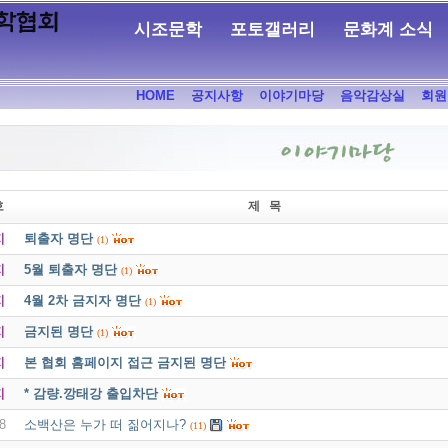
시조문학
포토갤러리
문화계 소식
HOME
공지사항
이야기마당
음악감상실
회원
호
제 목
지
퇴출자 명단
(1)
지
5월 퇴출자 명단
(1)
지
4월 2차 금지자 명단
(1)
지
금지된 명단
(1)
지
본 협회 홈페이지 접근 금지된 명단
지
* 감량.깡태강 출입차단
8
소백산은 누가 떠 짊어지나?
(11)