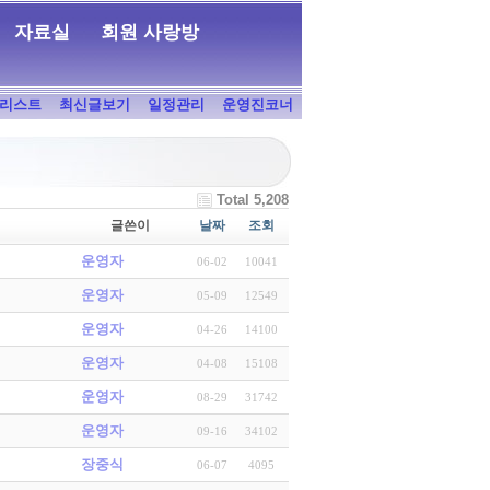
자료실
회원 사랑방
리스트
최신글보기
일정관리
운영진코너
Total 5,208
글쓴이
날짜
조회
운영자
06-02
10041
운영자
05-09
12549
운영자
04-26
14100
운영자
04-08
15108
운영자
08-29
31742
운영자
09-16
34102
장중식
06-07
4095