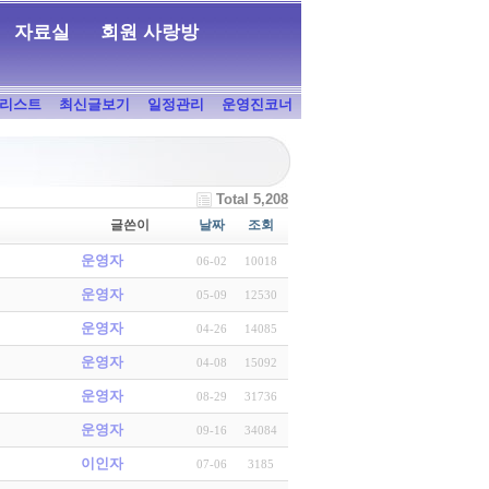
자료실
회원 사랑방
리스트
최신글보기
일정관리
운영진코너
Total 5,208
글쓴이
날짜
조회
운영자
06-02
10018
운영자
05-09
12530
운영자
04-26
14085
운영자
04-08
15092
운영자
08-29
31736
운영자
09-16
34084
이인자
07-06
3185