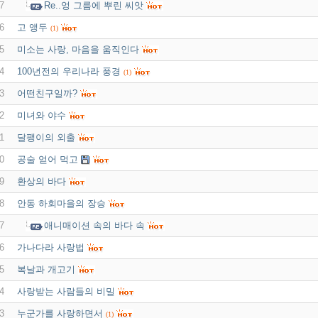
7
Re..엉 그름에 뿌린 씨앗
6
고 앵두
(1)
5
미소는 사랑, 마음을 움직인다
4
100년전의 우리나라 풍경
(1)
3
어떤친구일까?
2
미녀와 야수
1
달팽이의 외출
0
공술 얻어 먹고
9
환상의 바다
8
안동 하회마을의 장승
7
애니매이션 속의 바다 속
6
가나다라 사랑법
5
복날과 개고기
4
사랑받는 사람들의 비밀
3
누군가를 사랑하면서
(1)