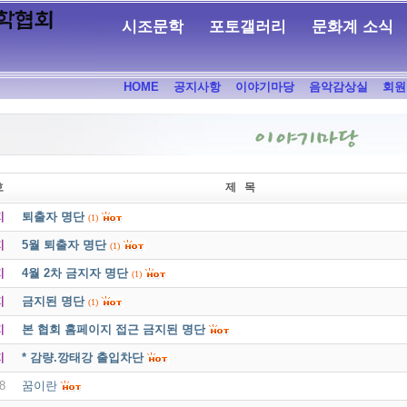
시조문학
포토갤러리
문화계 소식
HOME
공지사항
이야기마당
음악감상실
회원
호
제 목
지
퇴출자 명단
(1)
지
5월 퇴출자 명단
(1)
지
4월 2차 금지자 명단
(1)
지
금지된 명단
(1)
지
본 협회 홈페이지 접근 금지된 명단
지
* 감량.깡태강 출입차단
8
꿈이란