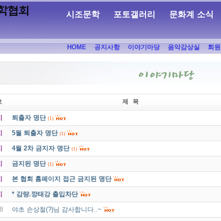
시조문학
포토갤러리
문화계 소식
HOME
공지사항
이야기마당
음악감상실
회원
호
제 목
지
퇴출자 명단
(1)
지
5월 퇴출자 명단
(1)
지
4월 2차 금지자 명단
(1)
지
금지된 명단
(1)
지
본 협회 홈페이지 접근 금지된 명단
지
* 감량.깡태강 출입차단
8
야초 손상철(?)님 감사합니다..~