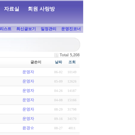
자료실
회원 사랑방
리스트
최신글보기
일정관리
운영진코너
Total 5,208
글쓴이
날짜
조회
운영자
06-02
10149
운영자
05-09
12626
운영자
04-26
14187
운영자
04-08
15166
운영자
08-29
31798
운영자
09-16
34170
윤경☆
08-27
4811