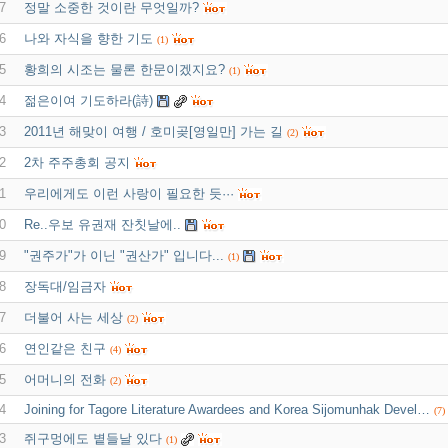
7
정말 소중한 것이란 무엇일까?
6
나와 자식을 향한 기도
(1)
5
황희의 시조는 물론 한문이겠지요?
(1)
4
젊은이여 기도하라(詩)
3
2011년 해맞이 여행 / 호미곶[영일만] 가는 길
(2)
2
2차 주주총회 공지
1
우리에게도 이런 사랑이 필요한 듯···
0
Re..우보 유권재 잔칫날에..
9
"권주가"가 이닌 "권산가" 입니다...
(1)
8
장독대/임금자
7
더불어 사는 세상
(2)
6
연인같은 친구
(4)
5
어머니의 전화
(2)
4
Joining for Tagore Literature Awardees and Korea Sijomunhak Devel…
(7)
3
쥐구멍에도 볕들날 있다
(1)