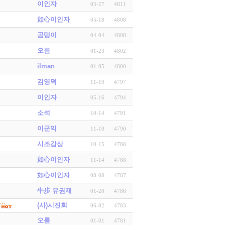
이인자
05-27
4811
如心이인자
05-18
4808
곰탱이
04-04
4808
오름
01-23
4802
ilman
01-05
4800
김영덕
11-19
4797
이인자
05-16
4794
소석
10-14
4791
이군익
11-10
4790
시조감상
10-15
4788
如心이인자
11-14
4788
如心이인자
08-08
4787
牛步 유권재
01-20
4786
(사)시진회
06-02
4783
오름
01-01
4781