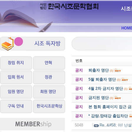
시조
HOM
번호
공지
퇴출자 명단
(1)
공지
5월 퇴출자 명단
(1)
공지
4월 2차 금지자 명단
(1)
공지
금지된 명단
(1)
공지
본 협회 홈페이지 접근 
공지
* 감량.깡태강 출입차단
5048
Re..&#58; 아! 