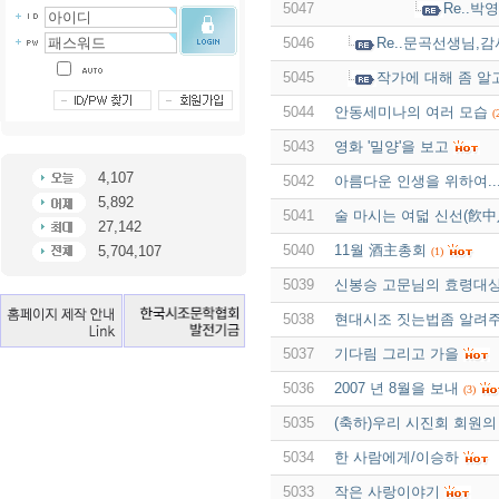
5047
Re..박
5046
Re..문곡선생님,
5045
작가에 대해 좀 알
5044
안동세미나의 여러 모습
(
5043
영화 '밀양'을 보고
4,107
5042
아름다운 인생을 위하여..
5,892
5041
술 마시는 여덟 신선(飮中
27,142
5040
11월 酒主총회
5,704,107
(1)
5039
신봉승 고문님의 효령대
5038
현대시조 짓는법좀 알려
5037
기다림 그리고 가을
5036
2007 년 8월을 보내
(3)
5035
(축하)우리 시진회 회원의
5034
한 사람에게/이승하
5033
작은 사랑이야기