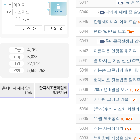
5047
Re..박
5046
작가에 대해 좀 알
5045
안동세미나의 여러 모습
(
5044
영화 '밀양'을 보고
5043
Re..문곡선생님,
4,762
5042
아름다운 인생을 위하여..
5,838
5041
술 마시는 여덟 신선(飮中
27,142
5040
신봉승 고문님의 효령대
5,683,262
5039
현대시조 짓는법좀 알려
5038
2007 년 8월을 보내
(3)
5037
기다림 그리고 가을
5036
(축하)우리 시진회 회원의
5035
11월 酒主총회
(1)
5034
작은 사랑이야기
5033
녹차향에 사랑을 담아
(2)