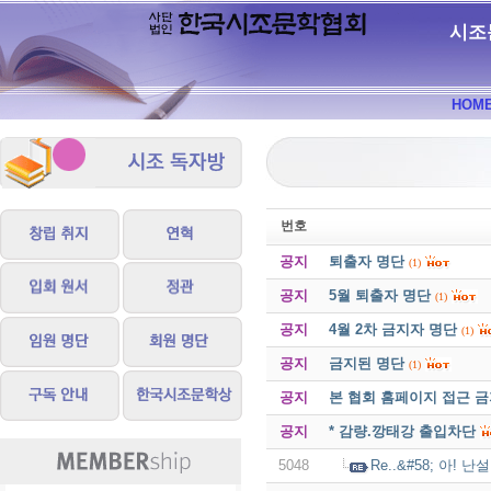
시조
HOM
번호
공지
퇴출자 명단
(1)
공지
5월 퇴출자 명단
(1)
공지
4월 2차 금지자 명단
(1)
공지
금지된 명단
(1)
공지
본 협회 홈페이지 접근 
공지
* 감량.깡태강 출입차단
5048
Re..&#58; 아! 