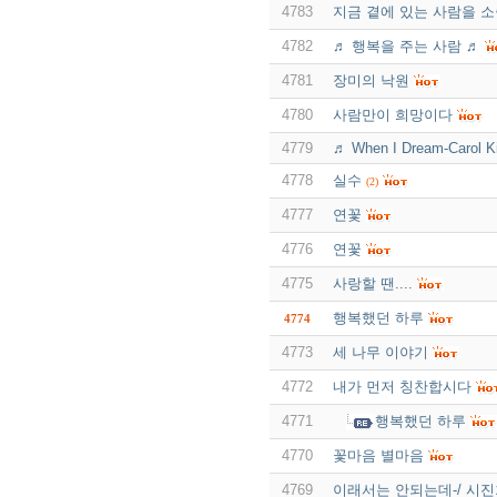
4783
지금 곁에 있는 사람을 
4782
♬ 행복을 주는 사람 ♬
4781
장미의 낙원
4780
사람만이 희망이다
4779
♬ When I Dream-Carol K
4778
실수
(2)
4777
연꽃
4776
연꽃
4775
사랑할 땐....
행복했던 하루
4774
4773
세 나무 이야기
4772
내가 먼저 칭찬합시다
4771
행복했던 하루
4770
꽃마음 별마음
4769
이래서는 안되는데-/ 시