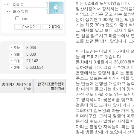
이는 82세의 노인이었습니다.
일산시장에서 장사하는 큰아들이 
어먹고, 점심은 굶고 사는 불쌍
돈이 생기면 1,000원 하는 
기는 체중 30kg 정도의 굶어 
그 냄새를 맡고 보니 갑자기 
면 길을 잃으시고 파출소에서 연
코를 쏘던 똥 냄새 말입니다. 
5,034
이 김노인은 다달이 국가에서 6
5,838
을 해 드리기로 했습니다.
27,142
동회에서 3개월마다 36,000
실하셨답니다. 그걸 간수하고 
5,683,534
은행에서는 증명서 없이는 통장
주소도 모르는 분이라서 비를 
을 만들어 은행을 개설하고 동회
한 마리의 물고기는 한끼의 양식
가진 것도 바랄 것도 없는 노인
고 생각하니까 궂은비를 맞으며
걸음이 하도 느려서 앞서 가다
그러다가 김노인의 아들 가게 
하더라구요. 그러다 얼굴이 마
문산집 주모가 말하던 자식들이
다리는 불행한 자식들이 되는 
월세 방을 함께 가 보았더니 