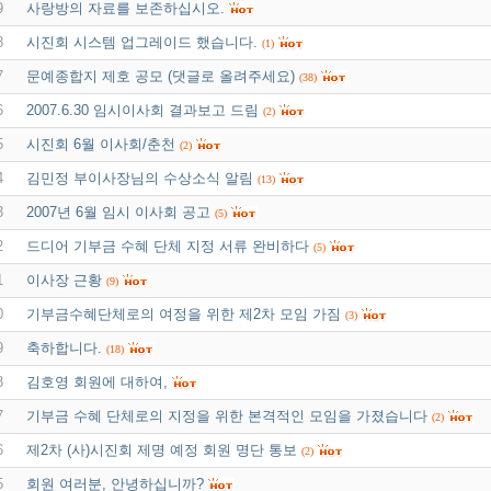
9
사랑방의 자료를 보존하십시오.
8
시진회 시스템 업그레이드 했습니다.
(1)
7
문예종합지 제호 공모 (댓글로 올려주세요)
(38)
6
2007.6.30 임시이사회 결과보고 드림
(2)
5
시진회 6월 이사회/춘천
(2)
4
김민정 부이사장님의 수상소식 알림
(13)
3
2007년 6월 임시 이사회 공고
(5)
2
드디어 기부금 수혜 단체 지정 서류 완비하다
(5)
1
이사장 근황
(9)
0
기부금수혜단체로의 여정을 위한 제2차 모임 가짐
(3)
9
축하합니다.
(18)
8
김호영 회원에 대하여,
7
기부금 수혜 단체로의 지정을 위한 본격적인 모임을 가졌습니다
(2)
6
제2차 (사)시진회 제명 예정 회원 명단 통보
(2)
5
회원 여러분, 안녕하십니까?