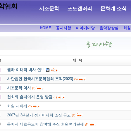
시조문학
포토갤러리
문화계 소식
HOME
공지사항
이야기마당
음악감상실
회원
호
제 목
지
월하 이태극 박사 연보
지
사단법인 한국시조문학협회 조직(2023)
(5)
지
시조문학 역사
(2)
지
협회와 홈페이지 운영 방침
(1)
2
회원 제위께
(2)
1
2007년 3/4분기 정기이사회 소집 공고
(3)
0
문예지 제호응모에 참여해 주신 회원여러분께
(5)