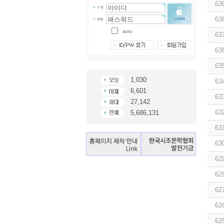
63
63
63
63
63
1,030
63
6,601
63
27,142
63
5,686,131
63
63
62
62
62
62
62