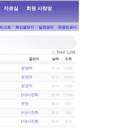
자료실
회원 사랑방
리스트
최신글보기
일정관리
운영진코너
Total 1,242
글쓴이
날짜
조회
운영자
02-19
42966
운영자
05-02
43218
운영자
11-13
34928
(사)시진회
05-04
77940
문현
09-12
3212
(사)시진회
08-31
5392
(사)시진회
08-02
3636