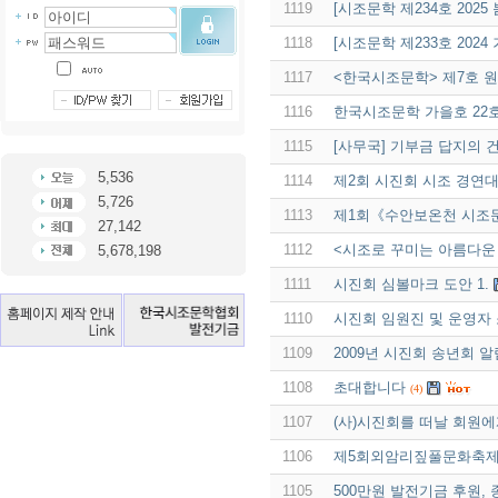
1119
[시조문학 제234호 2025
1118
[시조문학 제233호 2024
1117
<한국시조문학> 제7호 
1116
한국시조문학 가을호 22
1115
[사무국] 기부금 답지의 
5,536
1114
제2회 시진회 시조 경연
5,726
1113
제1회《수안보온천 시조
27,142
1112
<시조로 꾸미는 아름다운
5,678,198
1111
시진회 심볼마크 도안 1.
1110
시진회 임원진 및 운영자
1109
2009년 시진회 송년회 알
1108
초대합니다
(4)
1107
(사)시진회를 떠날 회원에
1106
제5회외암리짚풀문화축제
1105
500만원 발전기금 후원, 