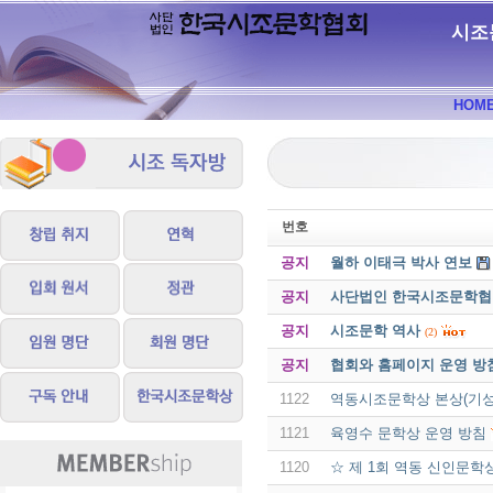
시조
HOM
번호
공지
월하 이태극 박사 연보
공지
사단법인 한국시조문학협회 
공지
시조문학 역사
(2)
공지
협회와 홈페이지 운영 방
1122
역동시조문학상 본상(기성
1121
육영수 문학상 운영 방침
1120
☆ 제 1회 역동 신인문학