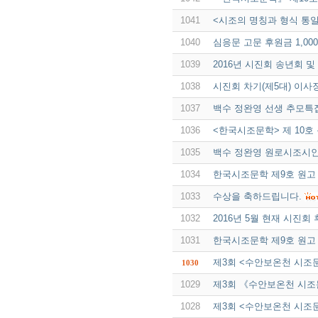
1041
<시조의 명칭과 형식 통일
1040
심응문 고문 후원금 1,00
1039
2016년 시진회 송년회 
1038
시진회 차기(제5대) 이사
1037
백수 정완영 선생 추모특
1036
<한국시조문학> 제 10호
1035
백수 정완영 원로시조시
1034
한국시조문학 제9호 원고
1033
수상을 축하드립니다.
1032
2016년 5월 현재 시진회
1031
한국시조문학 제9호 원고
제3회 <수안보온천 시조
1030
1029
제3회 《수안보온천 시조
1028
제3회 <수안보온천 시조