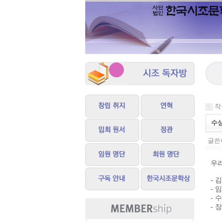
작성
수
글쓴이
우
- 
- 
- 
- 