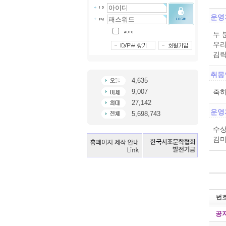
운영
두 
우리
김락
취몽
4,635
9,007
축하
27,142
운영
5,698,743
수상
김미
번
공