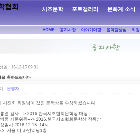
시조문학
포토갤러리
문화계 소식
HOME
공지사항
이야기마당
음악감상실
회원
일 : 16-12-15 09:31
상을 축하드립니다
 :
운영자
리 시진회 회원님이 값진 문학상을 수상하셨습니다
김흥열 감사---> 2016.한국시조협회문학상 대상
임병웅 자문위원---> 2016.한국시조협회문학상 작품상
수상일시:2016.12.15. 14시
장소: 서울 더 바인웨딩1층