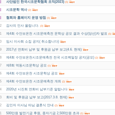
지
사단법인 한국시조문학협회 조직(2023)
(5)
지
시조문학 역사
(2)
지
협회와 홈페이지 운영 방침
(1)
2
감사의 인사 올립니다.
(3)
1
제4회 수안보온천 시조문예축전 문학상 공모 결과 수상(당선)자 발표
(5)
0
임시 이사회 소집 공지( 취소합니다)
9
2017년 연회비 납부 및 후원금 납부 보고(4.6. 현재)
8
제4회 수안보온천시조문예축전 전국 시조백일장 공지(공모)
(2)
7
제8회 역동시조문학상 공모
(1)
6
제4회 수안보온천 시조문학상 공모
5
제4회 수안보온천 시조문예축전 개최
(2)
4
2020년 시진회 연회비 납부기준 알립니다
3
회비 및 후원금 납부 보고(2017.3.8. 현재)
2
김인자 이사님 따님 결혼식 안내
(2)
1
500만원 발전기금 후원, 종자기금 2,500만원 초과
(1)