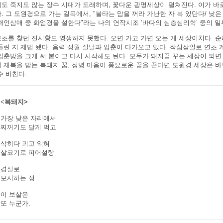
도 죽지도 않는 장수 시대가 도래하며, 꽃다운 광명세상이 펼쳐진다. 이가 
. 그 도원경으로 가는 길목에서, "불타는 맘을 꺼라 가난한 자 복 있단다/ 낮
해인삼매 중 화엄경을 설한다"라는 나의 연작시조 ‘바다의 심층심리학’ 중의 일
초를 찾던 진시황도 영생하지 못했다. 오면 가고 가면 오는 게 세상이치다. 순
들린 지 제법 됐다. 음력 정월 설날과 입춘이 다가오고 있다. 작심삼일로 연초 계
입춘방을 크게 써 붙이고 다시 시작해도 된다. 모두가 돼지꿈 꾸는 세상이 되면
 재복을 받는 복돼지 꿈, 정녕 마음이 풍요로운 꿈을 꾼다면 도원경 세상은 바
수 바친다.
<
복돼지>
가장 낮은 자리에서
찌꺼기도 달게 먹고
삭히다 괴고 익혀
살코기로 피어설랑
겹살로
보시하는 정
이 보살은
또 누군가.