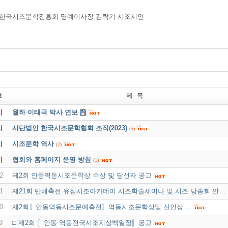
)한국시조문학진흥회 명예이사장 김락기 시조시인
호
제 목
지
월하 이태극 박사 연보
지
사단법인 한국시조문학협회 조직(2023)
(5)
지
시조문학 역사
(2)
지
협회와 홈페이지 운영 방침
(1)
2
제2회 안동역동시조문학상 수상 및 당선자 공고
1
제21회 만해축전 유심시조아카데미 시조학술세미나 및 시조 낭송회 안…
0
제2회〖안동역동시조문예축전〗역동시조문학상및 신인상 …
9
□ 제2회 〚안동 역동전국시조지상백일장〛공고