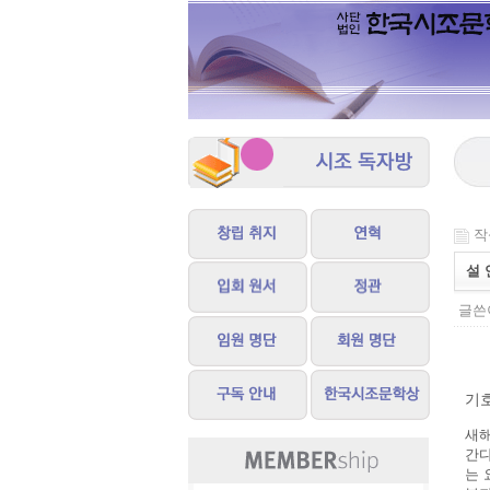
작성
설 
글쓴이
기호
새해
간다
는 