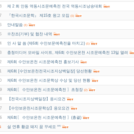
8
제 2 회 안동 역동시조문예축전 전국 역동시조낭송대회
7
『한국시조문학』 제15호 원고 모집
(1)
6
안내말씀
(1)
5
※찬조(기부) 및 협찬 내역
4
인 사 말 씀 (제6회 수안보문예축전을 마치고)
(1)
3
충청미디어 모바일 사이트, 제6회 수안보온천 시조문예축전 13일 열려
2
제6회 수안보온천 시조문예축전 홍보기사
1
제6회 [수안보온천전국시조지상백일장] 당선현황
0
제6회 수안보온천 시조문학상 수상 및 당선 현황
9
제6회〖 수안보온천 시조문예축전 〗초청장
(2)
8
【전국시조지상백일장】응시요건
7
【수안보온천시조문학상】응모요건
6
제6회〖 수안보온천 시조문예축전 〗(총괄)
설 연휴 황금 돼지 꿈 꾸세요 ^^
5