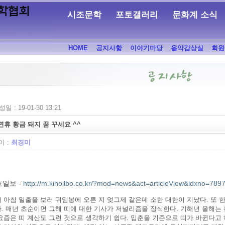
시조문학
포토갤러리
문화계 소식
HOME
공지사항
이야기마당
음악감상실
회원
일 : 19-01-30 13:21
연휴 황금 돼지 꿈 꾸세요 ^^
 :
최경미
일보 -
http://m.kihoilbo.co.kr/?mod=news&act=articleView&idxno=789
 아침 일출을 보러 귀임봉에 오른 지 엊그제 같은데 소한 대한이 지났다. 또 
. 매년 초순이면 그해 띠에 대한 기사가 저널리즘을 장식한다. 기해년 올해는
요즘은 띠 계산도 그런 것으로 생각하기 쉽다. 입춘을 기준으로 띠가 바뀐다고 