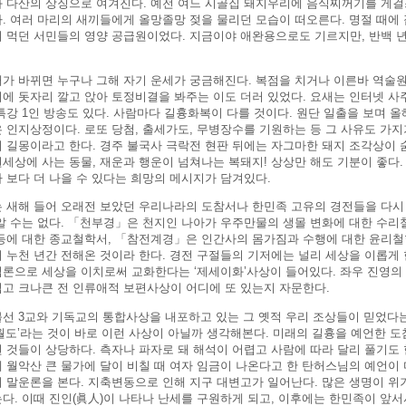
 다산의 상징으로 여겨진다. 예전 여느 시골집 돼지우리에 음식찌꺼기를 게
. 여러 마리의 새끼들에게 올망졸망 젖을 물리던 모습이 떠오른다. 명절 때에 
 먹던 서민들의 영양 공급원이었다. 지금이야 애완용으로도 기르지만, 반백 
 바뀌면 누구나 그해 자기 운세가 궁금해진다. 복점을 치거나 이른바 역술원
에 돗자리 깔고 앉아 토정비결을 봐주는 이도 더러 있었다. 요새는 인터넷 사
특강 1인 방송도 있다. 사람마다 길흉화복이 다를 것이다. 원단 일출을 보며 
 인지상정이다. 로또 당첨, 출세가도, 무병장수를 기원하는 등 그 사유도 가지
 길몽이라고 한다. 경주 불국사 극락전 현판 뒤에는 자그마한 돼지 조각상이 
세상에 사는 동물, 재운과 행운이 넘쳐나는 복돼지! 상상만 해도 기분이 좋다
 보다 더 나을 수 있다는 희망의 메시지가 담겨있다.
 새해 들어 오래전 보았던 우리나라의 도참서나 한민족 고유의 경전들을 다시 
알 수는 없다. 「천부경」은 천지인 나아가 우주만물의 생몰 변화에 대한 수리
등에 대한 종교철학서, 「참전계경」은 인간사의 몸가짐과 수행에 대한 윤리철
 누천 년간 전해온 것이라 한다. 경전 구절들의 기저에는 널리 세상을 이롭게 
론으로 세상을 이치로써 교화한다는 ‘제세이화’사상이 들어있다. 좌우 진영의 
고 크나큰 전 인류애적 보편사상이 어디에 또 있는지 자문한다.
선 3교와 기독교의 통합사상을 내포하고 있는 그 옛적 우리 조상들이 믿었다는
월도’라는 것이 바로 이런 사상이 아닐까 생각해본다. 미래의 길흉을 예언한 
 것들이 상당하다. 측자나 파자로 돼 해석이 어렵고 사람에 따라 달리 풀기도
 월악산 큰 물가에 달이 비칠 때 여자 임금이 나온다고 한 탄허스님의 예언이 
 말운론을 본다. 지축변동으로 인해 지구 대변고가 일어난다. 많은 생명이 위기
다. 이때 진인(眞人)이 나타나 난세를 구원하게 되고, 이후에는 한민족이 앞서