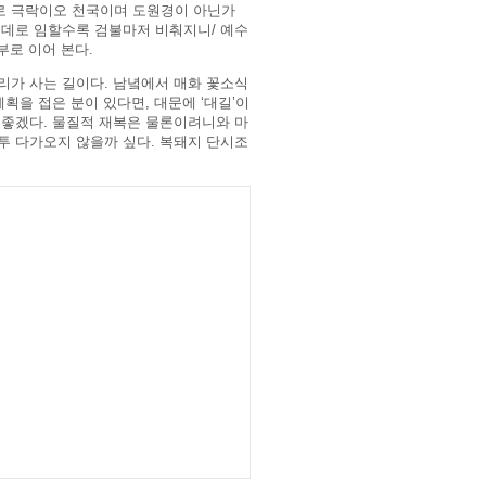
바로 극락이오 천국이며 도원경이 아닌가
은 데로 임할수록 검불마저 비춰지니/ 예수
부로 이어 본다.
리가 사는 길이다. 남녘에서 매화 꽃소식
획을 접은 분이 있다면, 대문에 ‘대길’이
 좋겠다. 물질적 재복은 물론이려니와 마
투 다가오지 않을까 싶다. 복돼지 단시조