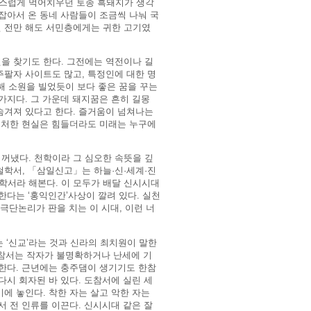
걸스럽게 먹어치우던 토종 흑돼지가 생각
잡아서 온 동네 사람들이 조금씩 나눠 국
년 전만 해도 서민층에게는 귀한 고기였
을 찾기도 한다. 그전에는 역전이나 길
주팔자 사이트도 많고, 특정인에 대한 명
올해 소원을 빌었듯이 보다 좋은 꿈을 꾸는
가지다. 그 가운데 돼지꿈은 흔히 길몽
숨겨져 있다고 한다. 즐거움이 넘쳐나는
. 처한 현실은 힘들더라도 미래는 누구에
꺼냈다. 천학이라 그 심오한 속뜻을 깊
철학서, 「삼일신고」는 하늘·신·세계·진
학서라 해본다. 이 모두가 배달 신시시대
한다는 ‘홍익인간’사상이 깔려 있다. 실천
극단논리가 판을 치는 이 시대, 이런 너
 ‘신교’라는 것과 신라의 최치원이 말한
도참서는 작자가 불명확하거나 난세에 기
 한다. 근년에는 충주댐이 생기기도 한참
다시 회자된 바 있다. 도참서에 실린 세
에 놓인다. 착한 자는 살고 악한 자는
서 전 인류를 이끈다. 신시시대 같은 잘