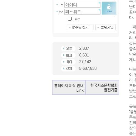
복과
난다
끓여
다.
해가
거리
리 
것은
2,837
중의
낙원
6,601
게나
27,142
5,687,938
나는
이 
리 
부터
방법
그럽
유불
‘풍
록된
전에
상의
죽는